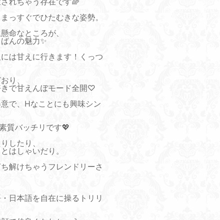
されちゃう存在です🌈
、まっすぐでひたむきな姿勢。
生懸命なところが、
ちばんの魅力✨
人には甘えに行きます！くっつ
どおり、
好きで甘えんぼモード全開♡
得意で、Hなことにも興味シン
素質バッチリです💖
たりしたり、
ャとはしゃいだり。
打ち解けちゃうフレンドリーさ
語・日本語を自在に操るトリリ