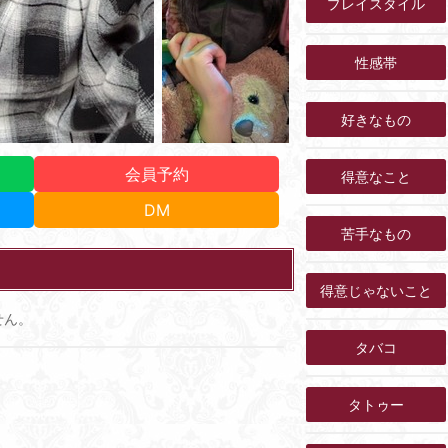
プレイスタイル
性感帯
好きなもの
会員予約
得意なこと
DM
苦手なもの
得意じゃないこと
せん。
タバコ
タトゥー