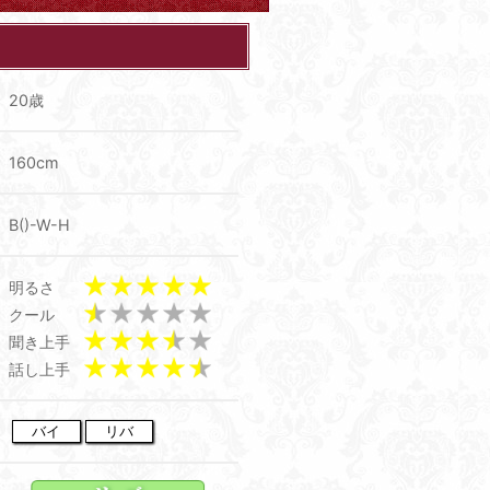
20歳
160cm
B()-W-H
明るさ
クール
聞き上手
話し上手
バイ
リバ