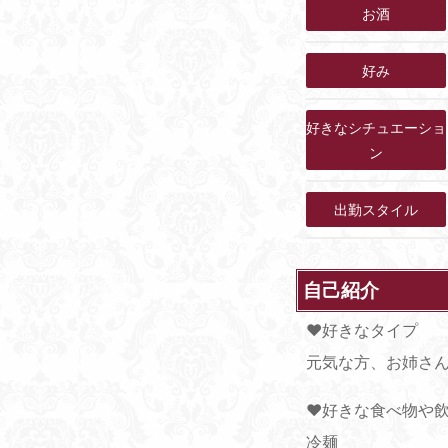
お酒
好み
好きなシチュエーショ
ン
出勤スタイル
自己紹介
♥好きなタイプ
元気な方、お姉さ
♥好きな食べ物や
冷麺