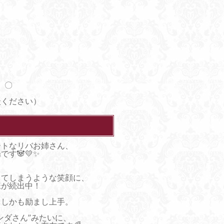
）〇
談ください）
ートなリバお姉さん、
す🐼💛✨
、
してしまうような笑顔に、
様が続出中！
、しかも励まし上手。
ンダさん”みたいに、