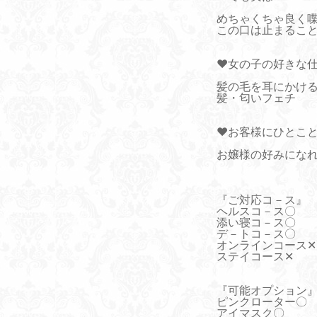
めちゃくちゃ良く
この口は止まるこ
♥女の子の好きな
髪の毛を耳にかけ
髪・匂いフェチ
♥お客様にひとこ
お嬢様の好みにな
『ご対応コ－ス』
ヘルスコ－ス〇
添い寝コ－ス〇
デ－トコ－ス〇
オンラインコース✕
ステイコース✕
『可能オプション
ピンクローター〇
アイマスク〇