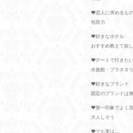
♥恋人に求めるも
包容力
♥好きなホテル
おすすめ教えて欲
♥デートで行きた
水族館・プラネタ
♥好きなブランド
固定のブランドは
♥第一印象でよく
大人しそう
♥でも実は…