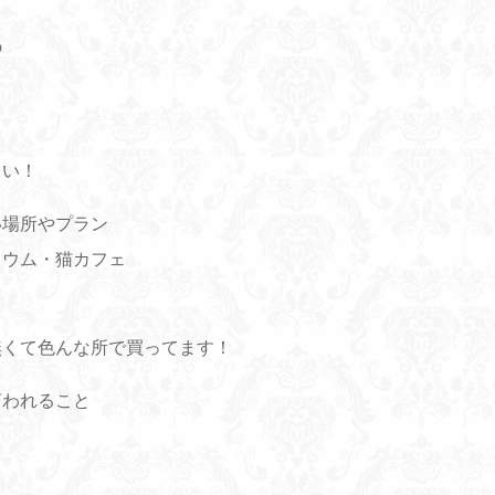
の
しい！
い場所やプラン
リウム・猫カフェ
無くて色んな所で買ってます！
言われること