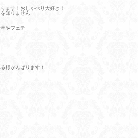
喋ります！おしゃべり大好き！
とを知りません
仕草やフェチ
る
と
れる様がんばります！
』