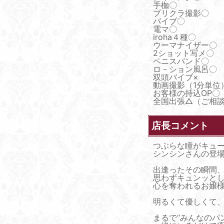
手枷〇
プリクラ撮影〇
バイブ〇
電マ〇
iroha４種〇
ウーマナイザー〇
2ショット写メ〇
ペニスバンド〇
ロ－ション風呂〇
双頭バイブ×
動画撮影（1分単位
お客様の持込OP〇
全国出張△（ご相
店長コメント
つぶらな瞳がキュ
シンシンさんの登場で
出逢ったその瞬間
思わずキュンッと
心を奪われるお嬢
明るくて優しくて
まるで“みんなのパ