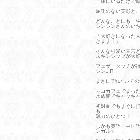
一緒にいるだけで癒
屈託のない笑顔と
どんなことにも一
シンシンさんのい
「大好きになった
きます！」
そんな可愛い宣言
スキンシップが大
フェザータッチが
シン…!?
まさに“誘いリバ”の
ネコカフェでまっ
水族館でキャッキ
初対面でもすぐに
も
魅力のひとつ！
しかも英語・中国
ンガル✨