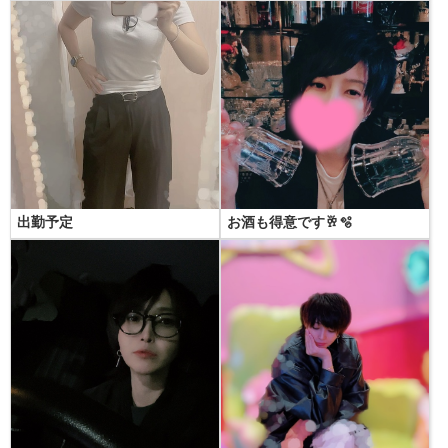
出勤予定
お酒も得意です🥂🫧