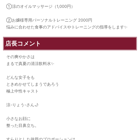
①涼のオイルマッサージ（1,000円）
②お嬢様専用パーソナルトレーニング 2000円
悩みに合わせた食事のアドバイスやトレーニングの指導をします✨️
店長コメント
その爽やかさは
まるで真夏の清涼飲料水✨
どんな女子をも
ときめかせてしまうであろう
極上中性キャスト
涼-りょう-さん🌙
小さなお顔に
整った目鼻立ち。
すらりとした抜群のプロポーションは