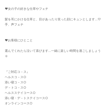
♥女の子の好きな仕草やフェチ
髪を耳にかける仕草と、目があったり笑った顔にキュンとします...♡
手、声フェチ
♥お客様にひとこと
選んでくれたら泣いて喜びます...一緒に楽しい時間を過ごしましょう
☺️
『ご対応コ－ス』
ヘルスコ－ス○
添い寝コ－ス○
デ－トコ－ス○
ヘルスステイコース○
添い寝・デ－トステイコース○
オンラインコース○