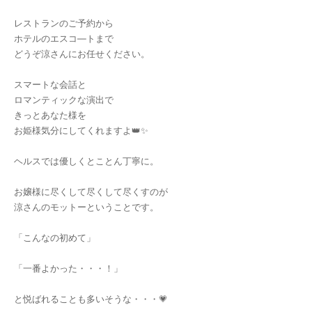
レストランのご予約から
ホテルのエスコ―トまで
どうぞ涼さんにお任せください。
スマートな会話と
ロマンティックな演出で
きっとあなた様を
お姫様気分にしてくれますよ👑✨
ヘルスでは優しくとことん丁寧に。
お嬢様に尽くして尽くして尽くすのが
涼さんのモットーということです。
「こんなの初めて」
「一番よかった・・・！」
と悦ばれることも多いそうな・・・💗