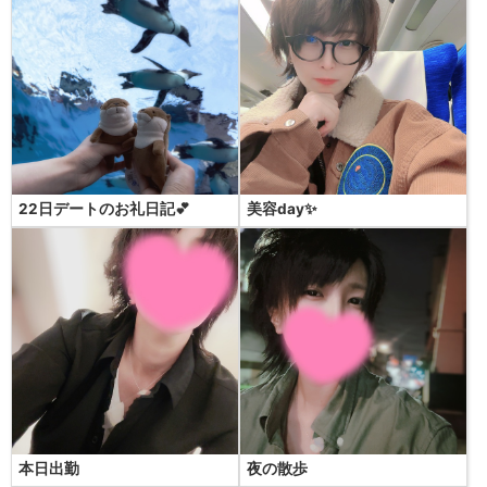
22日デートのお礼日記💕
美容day✨
本日出勤
夜の散歩