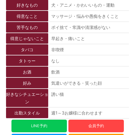
好きなもの
犬・アニメ・かわいいもの・運動
得意なこと
マッサージ・悩みや愚痴をきくこと
苦手なもの
ポイ捨て・常識や清潔感がない
得意じゃないこと
早起き・痛いこと
タバコ
非喫煙
タトゥー
なし
お酒
飲酒
好み
気遣いができる・笑った顔
好きなシチュエーショ
誘い猫
ン
出勤スタイル
週1～3お嬢様に合わせます
LINE予約
会員予約