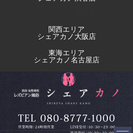
シェアカノ新宿店
シェアカノ池袋店
関西エリア
シェアカノ大阪店
東海エリア
シェアカノ名古屋店
toggle