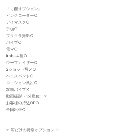
『可能オプション』
ピンクローター○
アイマスク○
手枷○
プリクラ撮影○
バイブ○
電マ○
iroha４種○
ウーマナイザー○
2ショット写メ○
ペニスバンド○
ロ－ション風呂○
双頭バイブ‪✕
動画撮影（1分単位）‪✕‬
お客様の持込OP○
全国出張○
✨ 涼だけの特別オプション ✨