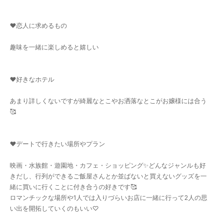
♥恋人に求めるもの
趣味を一緒に楽しめると嬉しい
♥好きなホテル
あまり詳しくないですが綺麗なとこやお洒落なとこがお嬢様には合う
🥰
♥デートで行きたい場所やプラン
映画・水族館・遊園地・カフェ・ショッピング✨️どんなジャンルも好
きだし、行列ができるご飯屋さんとか並ばないと買えないグッズを一
緒に買いに行くことに付き合うの好きです🥰
ロマンチックな場所や1人では入りづらいお店に一緒に行って2人の思
い出を開拓していくのもいい♡