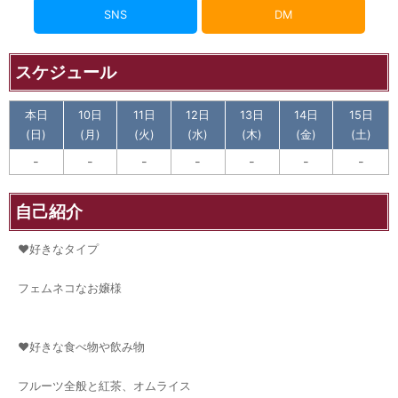
SNS
DM
スケジュール
本日
10日
11日
12日
13日
14日
15日
(日)
(月)
(火)
(水)
(木)
(金)
(土)
-
-
-
-
-
-
-
自己紹介
♥好きなタイプ
フェムネコなお嬢様
♥好きな食べ物や飲み物
フルーツ全般と紅茶、オムライス