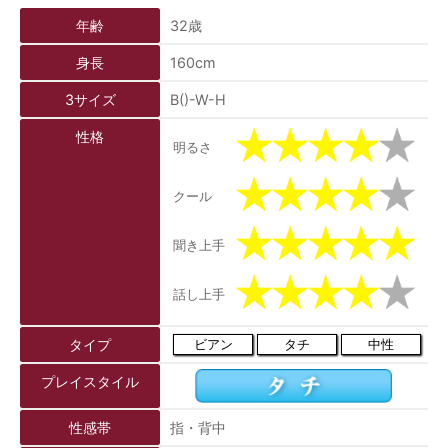
年齢
32歳
身長
160cm
3サイズ
B()-W-H
性格
明るさ
クール
聞き上手
話し上手
タイプ
ビアン
タチ
中性
プレイスタイル
性感帯
指・背中