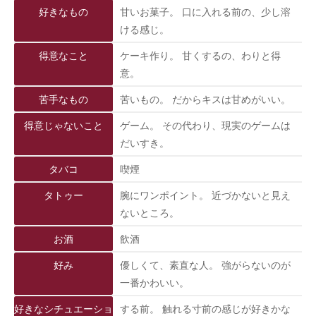
好きなもの
甘いお菓子。 口に入れる前の、少し溶
ける感じ。
得意なこと
ケーキ作り。 甘くするの、わりと得
意。
苦手なもの
苦いもの。 だからキスは甘めがいい。
得意じゃないこと
ゲーム。 その代わり、現実のゲームは
だいすき。
タバコ
喫煙
タトゥー
腕にワンポイント。 近づかないと見え
ないところ。
お酒
飲酒
好み
優しくて、素直な人。 強がらないのが
一番かわいい。
好きなシチュエーショ
する前。 触れる寸前の感じが好きかな