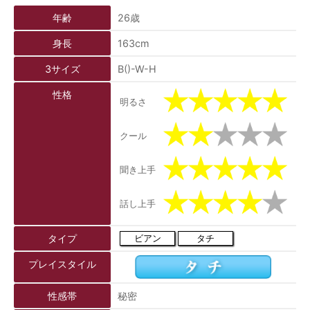
年齢
26歳
身長
163cm
3サイズ
B()-W-H
性格
明るさ
クール
聞き上手
話し上手
タイプ
ビアン
タチ
プレイスタイル
性感帯
秘密