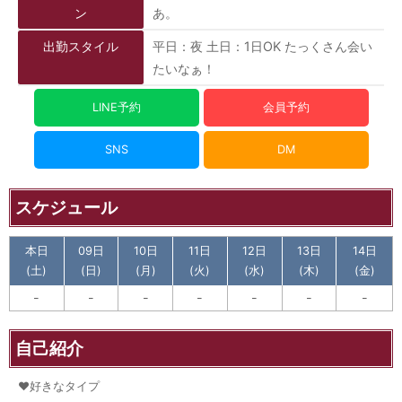
ン
あ。
出勤スタイル
平日：夜 土日：1日OK たっくさん会い
たいなぁ！
LINE予約
会員予約
SNS
DM
スケジュール
本日
09日
10日
11日
12日
13日
14日
(土)
(日)
(月)
(火)
(水)
(木)
(金)
-
-
-
-
-
-
-
自己紹介
♥好きなタイプ