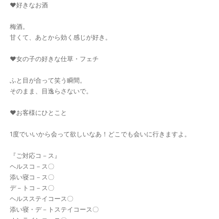
♥好きなお酒
梅酒。
甘くて、あとから効く感じが好き。
♥女の子の好きな仕草・フェチ
ふと目が合って笑う瞬間。
そのまま、目逸らさないで。
♥お客様にひとこと
1度でいいから会って欲しいなあ！どこでも会いに行きますよ。
『ご対応コ－ス』
ヘルスコ－ス〇
添い寝コ－ス〇
デ－トコ－ス〇
ヘルスステイコース〇
添い寝・デ－トステイコース〇