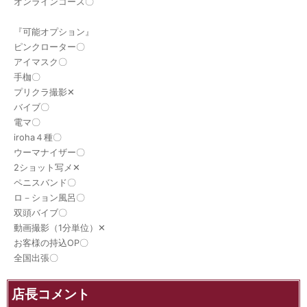
オンラインコース〇
『可能オプション』
ピンクローター〇
アイマスク〇
手枷〇
プリクラ撮影‪✕‬
バイブ〇
電マ〇
iroha４種〇
ウーマナイザー〇
2ショット写メ‪✕‬
ペニスバンド〇
ロ－ション風呂〇
双頭バイブ〇
動画撮影（1分単位）‪✕‬
お客様の持込OP〇
全国出張〇
店長コメント