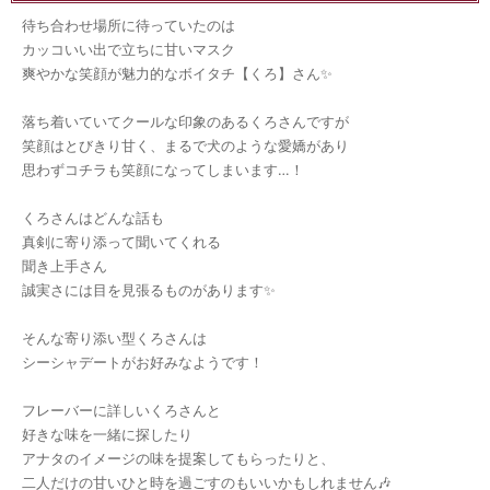
待ち合わせ場所に待っていたのは
カッコいい出で立ちに甘いマスク
爽やかな笑顔が魅力的なボイタチ【くろ】さん✨
落ち着いていてクールな印象のあるくろさんですが
笑顔はとびきり甘く、まるで犬のような愛嬌があり
思わずコチラも笑顔になってしまいます…！
くろさんはどんな話も
真剣に寄り添って聞いてくれる
聞き上手さん
誠実さには目を見張るものがあります✨
そんな寄り添い型くろさんは
シーシャデートがお好みなようです！
フレーバーに詳しいくろさんと
好きな味を一緒に探したり
アナタのイメージの味を提案してもらったりと、
二人だけの甘いひと時を過ごすのもいいかもしれません🎶