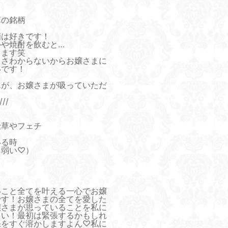
草の銘柄
酒は好きです！
ルや焼酎を飲むと…
ります笑
しさわからないからお嬢さまに
いです！
んが、お嬢さまが吸っていただ
！
//
仕草やフェチ
いる時
う弱い♡）
と
いこと全てを叶える一心でお嬢
です！お嬢さまの全てを愛した
嬢さまが思っていることを私に
さい！最初は緊張するかもしれ
張をすぐ溶かしますよん♡私に