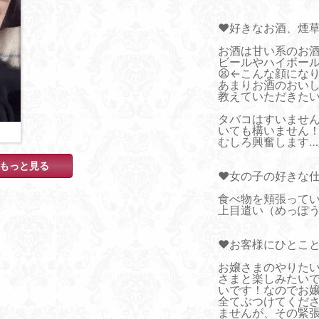
♥好きなお酒、煙
お酒は甘い系のお
ビールやハイボー
😫←こんな顔にな
あまりお酒のおい
教えていただきた
タバコはすいませ
いても構いません
むしろ興奮します…/
もっと見る
♥女の子の好きな
食べ物を頬張って
上目遣い（めっぽ
♥お客様にひとこ
お嬢さまのやりた
さまと楽しみたい
いです！なのでお
全てぶつけてくだ
ませんが、その緊