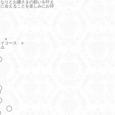
んなりとお嬢さまの願いを叶え
まに会えることを楽しみにお待
 ×
イコース ×
 △
』
◯
◯
◯
◯
） ◯
◯