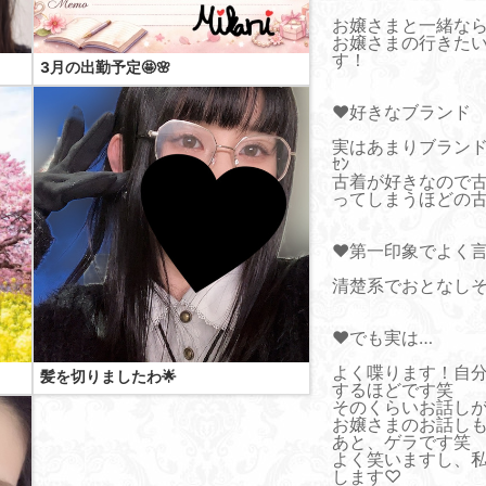
お嬢さまと一緒な
お嬢さまの行きた
す！
3月の出勤予定🤩🌸
♥好きなブランド
実はあまりブランド詳
ｾﾝ
古着が好きなので
ってしまうほどの古
♥第一印象でよく
清楚系でおとなし
♥でも実は…
よく喋ります！自
髪を切りましたわ🌟
するほどです笑
そのくらいお話しが
お嬢さまのお話し
あと、ゲラです笑
よく笑いますし、
します♡