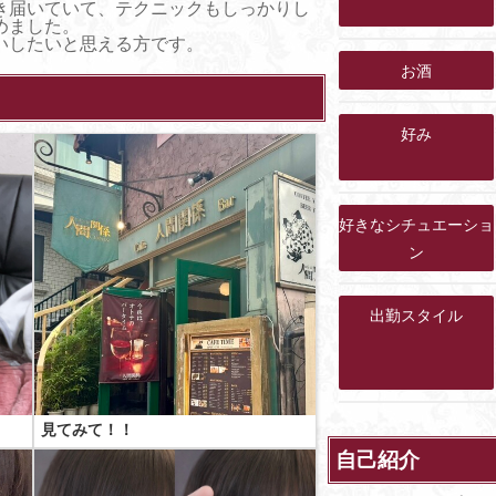
き届いていて、テクニックもしっかりし
めました。
いしたいと思える方です。
お酒
好み
好きなシチュエーショ
ン
出勤スタイル
見てみて！！
自己紹介