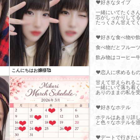
♥好きなタイプ
一緒にいてたくさ
芯がしっかりして
たっくさん甘えて
♥好きな食べ物や
食べ物だとフルー
飲み物はコーヒー
こんにちはお嬢様🥰
♥恋人に求めるも
甘えて甘えられる
一緒にいて落ち着
ありのままの私を
♥好きなホテル
ホテルはあまり詳
と色々なホテルを巡
♥デートで行きた