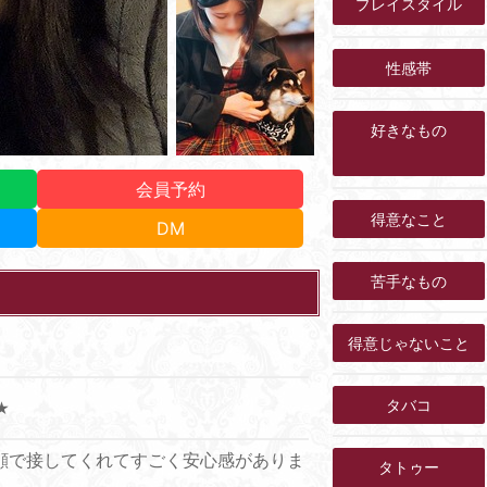
プレイスタイル
性感帯
好きなもの
会員予約
得意なこと
DM
苦手なもの
得意じゃないこと
タバコ
★
顔で接してくれてすごく安心感がありま
タトゥー