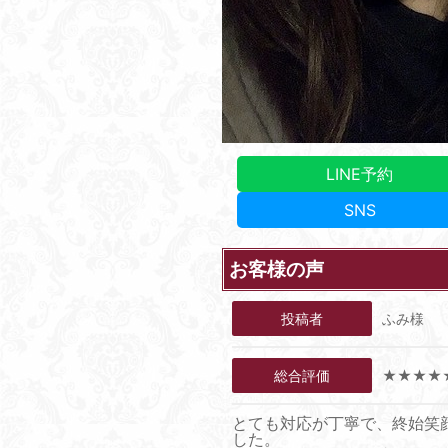
LINE予約
SNS
お客様の声
投稿者
ふみ様
総合評価
★★★★
とても対応が丁寧で、終始笑
した。