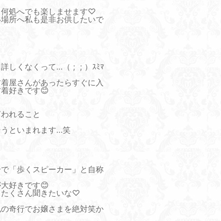
ら何処へでも楽しませます♡
い場所へ私も是非お供したいで
しくなくって…（ ; ; ）ｽﾐﾏ
古着屋さんがあったらすぐに入
着好きです😊
言われること
そうといまれます…笑
分で「歩くスピーカー」と自称
大好きです😊
もたくさん聞きたいな♡
私の奇行でお嬢さまを絶対笑か