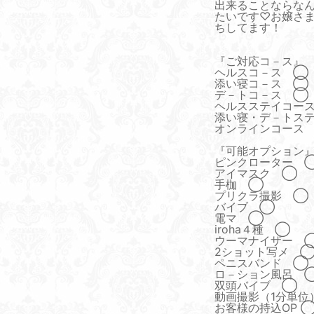
出来ることならな
たいです♡お嬢さ
ちしてます！
『ご対応コ－ス』
ヘルスコ－ス ◯
添い寝コ－ス ◯
デ－トコ－ス ◯
ヘルスステイコース
添い寝・デ－トステ
オンラインコース
『可能オプション
ピンクローター 
アイマスク ◯
手枷 ◯
プリクラ撮影 ◯
バイブ ◯
電マ ◯
iroha４種 ◯
ウーマナイザー 
2ショット写メ 
ペニスバンド ◯
ロ－ション風呂 
双頭バイブ ◯
動画撮影（1分単位
お客様の持込OP 