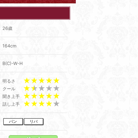
26歳
164cm
B(C)-W-H
明るさ
クール
聞き上手
話し上手
パン
リバ