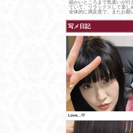
細かいところまで気遣いが行
ていて、リラックスして楽し
全体的に満足度で、またお願
写メ日記
Love...♡