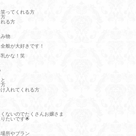
ん笑ってくれる方
る方
くれる方
飲み物
ツ全般が大好きです！
牛乳かな！笑
の
こと
く方
受け入れてくれる方
しくないのでたくさんお嬢さま
りたいです🌟
い場所やプラン