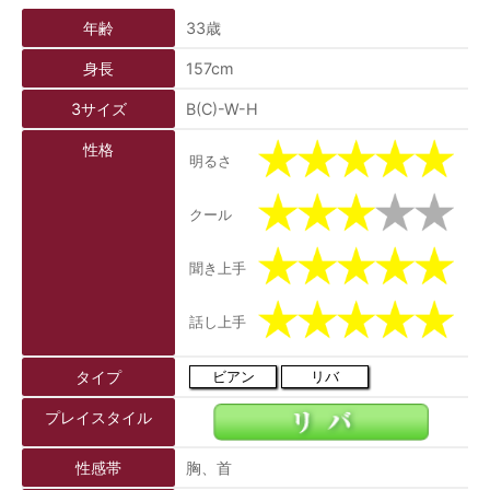
年齢
33歳
身長
157cm
3サイズ
B(C)-W-H
性格
明るさ
クール
聞き上手
話し上手
タイプ
ビアン
リバ
プレイスタイル
性感帯
胸、首