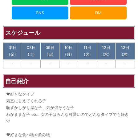
SNS
DM
スケジュール
本日
08日
09日
10日
11日
12日
13日
(金)
(土)
(日)
(月)
(火)
(水)
(木)
-
-
-
-
-
-
-
自己紹介
♥好きなタイプ
素直に甘えてくれる子
恥ずかしがり屋な子、気が強そうな子
わがままな子 etc…女の子はみんな可愛いのでどんなタイプでも好き
♡
♥好きな食べ物や飲み物