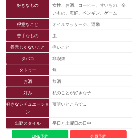
好きなもの
女性、お酒、コーヒー、甘いもの、辛
いもの、海鮮、ペンギン、ゲーム
得意なこと
オイルマッサージ、運動
苦手なもの
虫
得意じゃないこと
痛いこと
タバコ
非喫煙
タトゥー
無
お酒
飲酒
好み
私のことが好きな子
好きなシチュエーショ
薄暗いところで…
ン
出勤スタイル
平日と土曜日の日中
LINE予約
会員予約