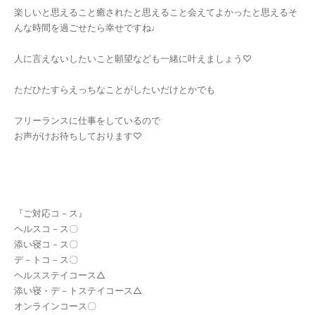
楽しいと思えること癒されたと思えること会えてよかったと思えるそ
んな時間を過ごせたら幸せですね♩
人に言えないしたいこと願望なども一緒に叶えましょう♡
ただひたすらえっちなことがしたいだけとかでも
フリーランスに仕事をしているので
お声がけお待ちしております♡
『ご対応コ－ス』
ヘルスコ－ス〇
添い寝コ－ス〇
デ－トコ－ス〇
ヘルスステイコース△
添い寝・デ－トステイコース△
オンラインコース〇