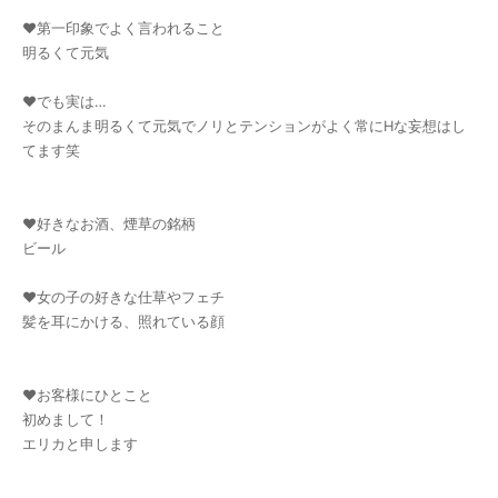
♥第一印象でよく言われること
明るくて元気
♥でも実は…
そのまんま明るくて元気でノリとテンションがよく常にHな妄想はし
てます笑
♥好きなお酒、煙草の銘柄
ビール
♥女の子の好きな仕草やフェチ
髪を耳にかける、照れている顔
♥お客様にひとこと
初めまして！
エリカと申します