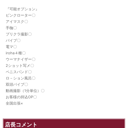
『可能オプション』
ピンクローター〇
アイマスク〇
手枷〇
プリクラ撮影〇
バイブ〇
電マ〇
iroha４種〇
ウーマナイザー〇
2ショット写メ〇
ペニスバンド〇
ロ－ション風呂〇
双頭バイブ〇
動画撮影（1分単位）〇
お客様の持込OP〇
全国出張×
店長コメント