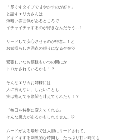
「尽くすタイプで甘やかすのが好き」
と話すエリカさんは
薄暗い雰囲気があるところで
イチャイチャするのが好きなんだそう…！
リードして安心させるのが得意…！と
お姉様らしさ満点の頼りになる存在♡
緊張しいなお嬢様もいつの間にか
トロかされているかも！？
そんなエリカお姉様には
人に言えない、したいことも
実は抱えてる願望も叶えてくれたり！？
『毎日を特別に変えてくれる』
そんな魔力があるかもしれません…♡
ムードがある場所では大胆にリードされて、
ドキドキする刺激的な時間も、たっぷり甘い時間も